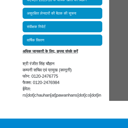
असुरक्षित लेनदारों की बैठक की सूचना
संवीक्षक रिपोर्ट
वार्षिक विवरण
अधिक जानकारी के लिए, कृपया संपर्क करें
श्री रंजीत सिंह चौहान
कम्‍पनी सचिव एवं प्रमुख (कानूनी)
फोन: 0120-2476775
फैक्स: 0120-2476984
ईमेल:
rs[dot]chauhan[at]pawanhans[dot]co[dot]in