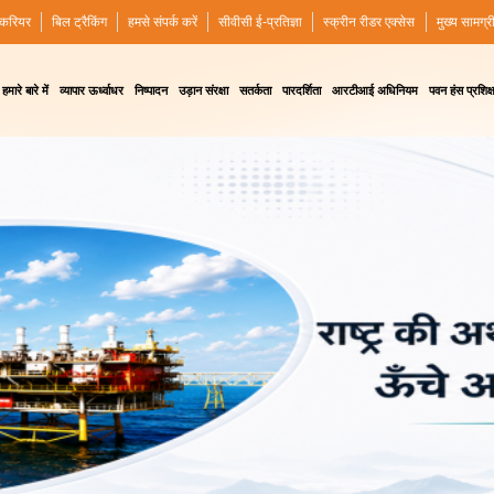
करियर
बिल ट्रैकिंग
हमसे संपर्क करें
सीवीसी ई-प्रतिज्ञा
स्क्रीन रीडर एक्सेस
मुख्य सामग्र
हमारे बारे में
व्यापार ऊर्ध्वाधर
निष्पादन
उड़ान संरक्षा
सतर्कता
पारदर्शिता
आरटीआई अधिनियम
पवन हंस प्रशिक्