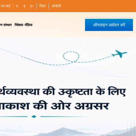
ी पर जाएं
ए-
ए
ए+
प्रिंट
अंग्रेजी
ऑनलाइन आवेदन करें
षण संस्थान
निवेशक
मीडिया