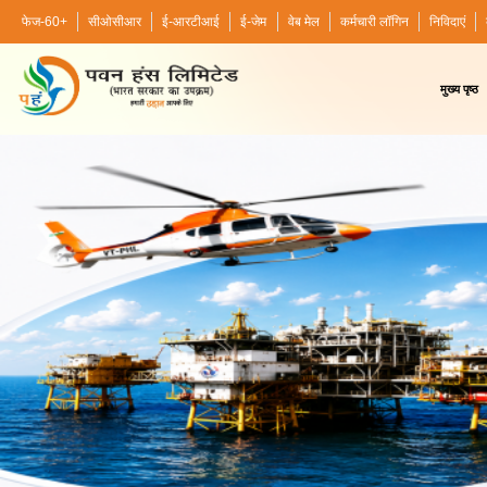
फेज-60+
सीओसीआर
ई-आरटीआई
ई-जेम
वेब मेल
कर्मचारी लॉगिन
निविदाएं
मुख्य पृष्ठ