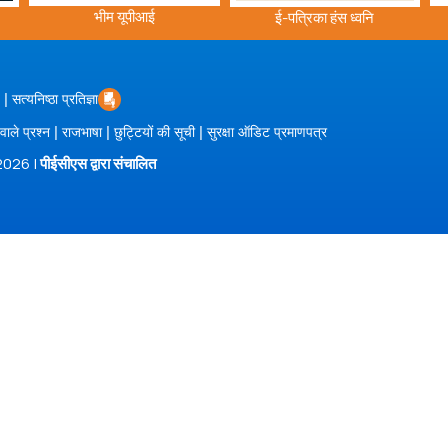
भीम यूपीआई
ई-पत्रिका हंस ध्वनि
|
सत्यनिष्ठा प्रतिज्ञा
|
|
|
 वाले प्रश्न
राजभाषा
छुट्टियों की सूची
सुरक्षा ऑडिट प्रमाणपत्र
/2026 |
पीईसीएस द्वारा संचालित