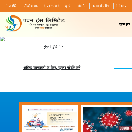
फेज-60+
सीओसीआर
ई-आरटीआई
ई-जेम
वेब मेल
कर्मचारी लॉगिन
निविदाएं
मुख्य पृष्ठ
मुख्य पृष्ठ
>>
अधिक जानकारी के लिए, कृपया संपर्क करें
‹