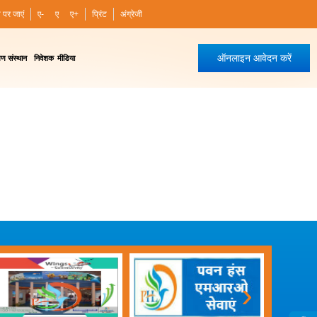
ी पर जाएं
ए-
ए
ए+
प्रिंट
अंग्रेजी
ऑनलाइन आवेदन करें
षण संस्थान
निवेशक
मीडिया
›