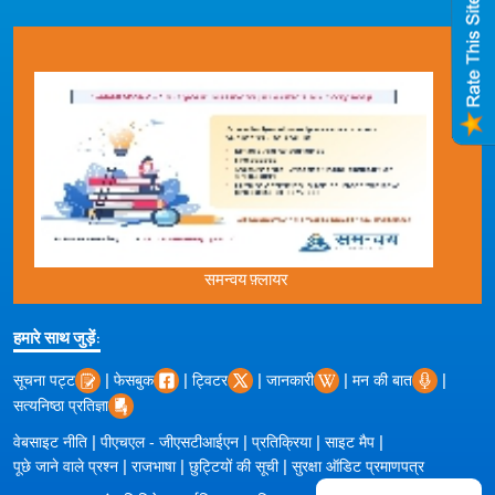
समन्वय फ़्लायर
हमारे साथ जुड़ें:
|
|
|
|
|
सूचना पट्ट
फेसबुक
ट्विटर
जानकारी
मन की बात
सत्यनिष्ठा प्रतिज्ञा
|
|
|
|
वेबसाइट नीति
पीएचएल - जीएसटीआईएन
प्रतिक्रिया
साइट मैप
|
|
|
पूछे जाने वाले प्रश्न
राजभाषा
छुट्टियों की सूची
सुरक्षा ऑडिट प्रमाणपत्र