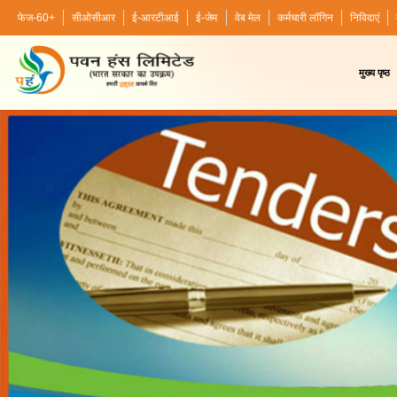
फेज-60+
सीओसीआर
ई-आरटीआई
ई-जेम
वेब मेल
कर्मचारी लॉगिन
निविदाएं
मुख्य पृष्ठ