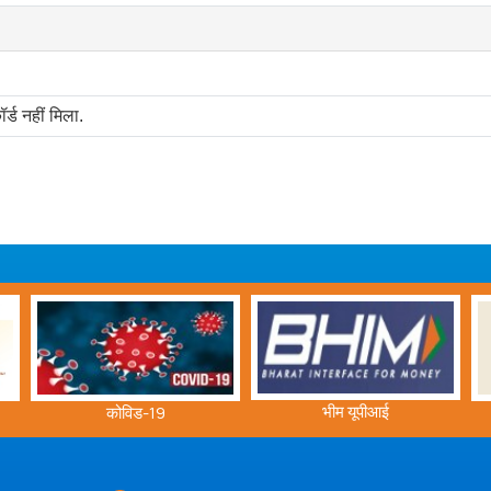
र्ड नहीं मिला.
भीम यूपीआई
ई-पत्रिका हंस ध्वनि