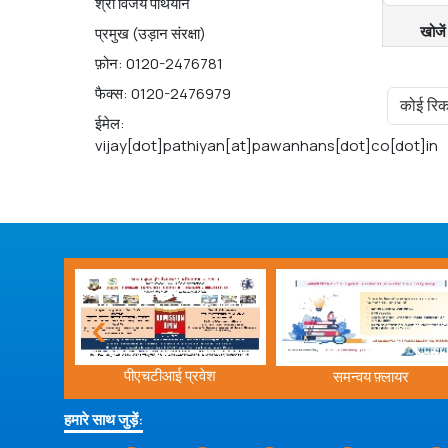
श्री विजय पथियान
प्रमुख (उड़ान संरक्षा)
फ़ोन: 0120-2476781
फैक्स: 0120-2476979
कोई रिकॉ
ईमेल:
vijay[dot]pathiyan[at]pawanhans[dot]co[dot]in
‹
वेश
समन्वय फ़्लायर
कोविड-19
हमारे साथ जुड़ें: