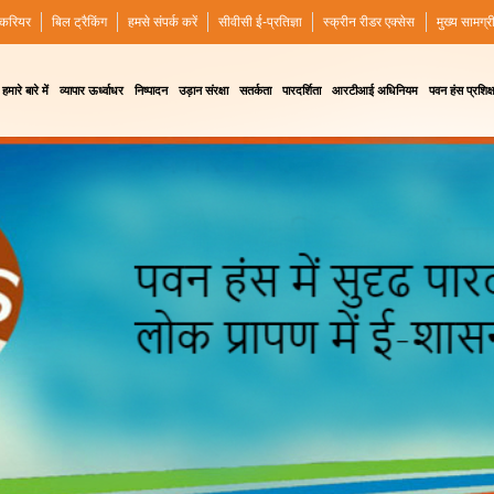
करियर
बिल ट्रैकिंग
हमसे संपर्क करें
सीवीसी ई-प्रतिज्ञा
स्क्रीन रीडर एक्सेस
मुख्य सामग्र
हमारे बारे में
व्यापार ऊर्ध्वाधर
निष्पादन
उड़ान संरक्षा
सतर्कता
पारदर्शिता
आरटीआई अधिनियम
पवन हंस प्रशिक्