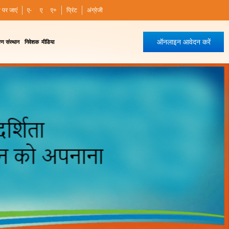
ी पर जाएं
ए-
ए
ए+
प्रिंट
अंग्रेजी
ऑनलाइन आवेदन करें
षण संस्थान
निवेशक
मीडिया