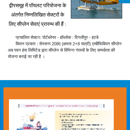
द्वीपसमूह में पॉयलट परियोजना के
अंतर्गत निम्‍नलिखित सेक्‍टरों के
लिए सीप्‍लेन सेवाएं प्रारम्‍भ की हैं :
प्रचालित सेक्‍टर: पोर्टब्‍लेयर - हॉव्‍लोक : दिगलीपुर - हटबे
विमान प्रकार : सेस्‍सना 208ए (क्षमता 2+8 यात्री) एम्‍बीफिबियन सीप्‍लेन
अब पवन हंस लिमिटेड द्वारा सीप्‍लेन से विभिन्‍न गंतव्‍यों के लिए सम्‍पर्कता की
योजना बनाई जा रही है ।