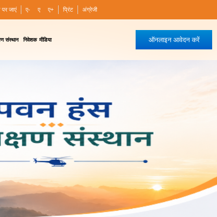
ी पर जाएं
ए-
ए
ए+
प्रिंट
अंग्रेजी
ऑनलाइन आवेदन करें
षण संस्थान
निवेशक
मीडिया