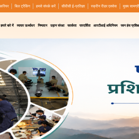
करियर
बिल ट्रैकिंग
हमसे संपर्क करें
सीवीसी ई-प्रतिज्ञा
स्क्रीन रीडर एक्सेस
मुख्य सामग्र
हमारे बारे में
व्यापार ऊर्ध्वाधर
निष्पादन
उड़ान संरक्षा
सतर्कता
पारदर्शिता
आरटीआई अधिनियम
पवन हंस प्रशिक्