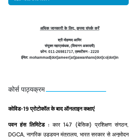
अधिक जानकारी के लिए, कृपया संपर्क करें
श्री मोहम्मद आमिर
संयुक्त महाप्रबंधक, (विमानन अकादमी)
फ़ोन: 011-26981717, एक्सटेंशन - 2220
ईमेल: mohammad[dot]ameer[at]pawanhans[dot]co[dot]in
कोर्स पाठ्यक्रम
कोविड-19 प्रोटोकॉल के बाद ऑनलाइन कक्षाएं
पवन हंस लिमिटेड :
कार 147 (बेसिक) प्रशिक्षण संगठन,
DGCA, नागरिक उड्डयन मंत्रालय, भारत सरकार से अनुमोदन