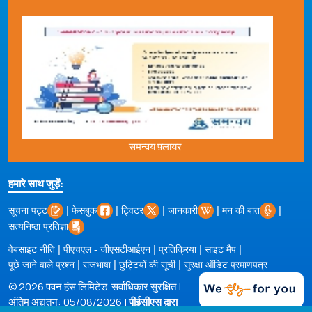
समन्वय फ़्लायर
हमारे साथ जुड़ें:
|
|
|
|
|
सूचना पट्ट
फेसबुक
ट्विटर
जानकारी
मन की बात
सत्यनिष्ठा प्रतिज्ञा
|
|
|
|
वेबसाइट नीति
पीएचएल - जीएसटीआईएन
प्रतिक्रिया
साइट मैप
|
|
|
पूछे जाने वाले प्रश्न
राजभाषा
छुट्टियों की सूची
सुरक्षा ऑडिट प्रमाणपत्र
© 2026 पवन हंस लिमिटेड. सर्वाधिकार सुरक्षित |
अंतिम अद्यतन: 05/08/2026 |
पीईसीएस द्वारा