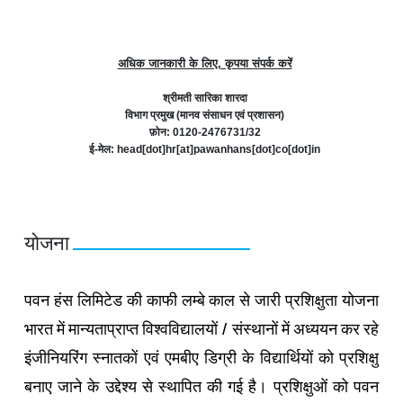
अधिक जानकारी के लिए, कृपया संपर्क करें
श्रीमती सारिका शारदा
विभाग प्रमुख (मानव संसाधन एवं प्रशासन)
फ़ोन:
0120-2476731/32
ई-मेल: head[dot]hr[at]pawanhans[dot]co[dot]in
योजना
पवन हंस लिमिटेड की काफी लम्‍बे काल से जारी प्रशिक्षुता योजना
भारत में मान्‍यताप्राप्‍त विश्‍वविद्यालयों / संस्‍थानों में अध्‍ययन कर रहे
इंजीनियरिंग स्‍नातकों एवं एमबीए डिग्री के विद्यार्थियों को प्रशिक्षु
बनाए जाने के उद्देश्‍य से स्‍थापित की गई है। प्रशिक्षुओं को पवन