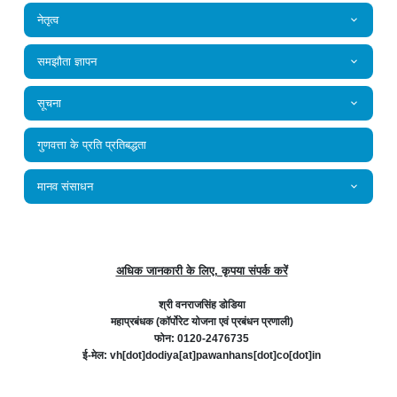
नेतृत्व
समझौता ज्ञापन
सूचना
गुणवत्ता के प्रति प्रतिबद्धता
मानव संसाधन
अधिक जानकारी के लिए, कृपया संपर्क करें
श्री वनराजसिंह डोडिया
महाप्रबंधक (कॉर्पोरेट योजना एवं प्रबंधन प्रणाली)
फोन: 0120-2476735
ई-मेल: vh[dot]dodiya[at]pawanhans[dot]co[dot]in