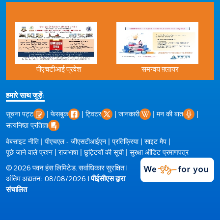
एचटीआई प्रवेश
समन्वय फ़्लायर
कोविड
हमारे साथ जुड़ें:
|
|
|
|
|
सूचना पट्ट
फेसबुक
ट्विटर
जानकारी
मन की बात
सत्यनिष्ठा प्रतिज्ञा
|
|
|
|
वेबसाइट नीति
पीएचएल - जीएसटीआईएन
प्रतिक्रिया
साइट मैप
|
|
|
पूछे जाने वाले प्रश्न
राजभाषा
छुट्टियों की सूची
सुरक्षा ऑडिट प्रमाणपत्र
© 2026 पवन हंस लिमिटेड. सर्वाधिकार सुरक्षित |
अंतिम अद्यतन: 08/08/2026 |
पीईसीएस द्वारा
संचालित