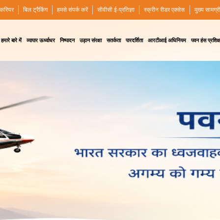
करियर
बिल ट्रैकिंग
हमसे संपर्क करें
सीवीसी ई-प्रतिज्ञा
स्क्रीन रीडर एक्सेस
मुख्य सामग्र
हमारे बारे में
व्यापार ऊर्ध्वाधर
निष्पादन
उड़ान संरक्षा
सतर्कता
पारदर्शिता
आरटीआई अधिनियम
पवन हंस प्रशिक्