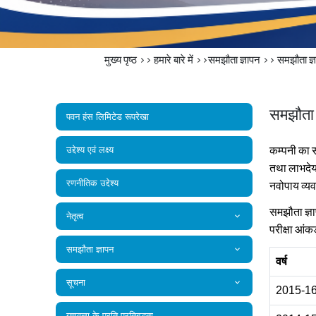
मुख्य पृष्ठ
>>
हमारे बारे में
>>समझौता ज्ञापन >>
समझौता ज्ञ
समझौता ज
पवन हंस लिमिटेड रूपरेखा
कम्‍पनी का स
उद्देश्य एवं लक्ष्य
तथा लाभदेयत
रणनीतिक उद्देश्य
नवोपाय व्‍य
समझौता ज्ञाप
नेतृत्व
परीक्षा आंकड
समझौता ज्ञापन
वर्ष
सूचना
2015-1
गुणवत्ता के प्रति प्रतिबद्धता