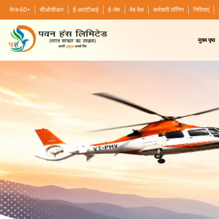
फेज-60+
सीओसीआर
ई-आरटीआई
ई-जेम
वेब मेल
कर्मचारी लॉगिन
निविदाएं
मुख्य पृष्ठ